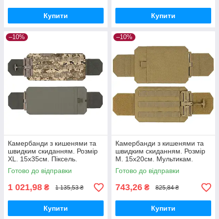
Купити
Купити
–10%
–10%
Камербанди з кишенями та
Камербанди з кишенями та
швидким скиданням. Розмір
швидким скиданням. Розмір
XL. 15х35см. Піксель.
M. 15х20см. Мультикам.
Комплект из 2 шт.
Комплект з 2 шт.
Готово до відправки
Готово до відправки
1 021,98
743,26
₴
₴
1 135,53 ₴
825,84 ₴
Купити
Купити