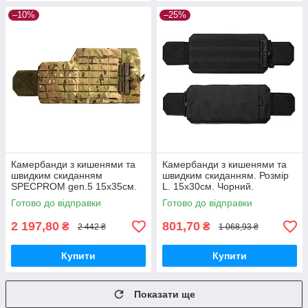
–10%
–25%
Камербанди з кишенями та
Камербанди з кишенями та
швидким скиданням
швидким скиданням. Розмір
SPECPROM gen.5 15х35см.
L. 15х30см. Чорний.
Мультикам
Комплект из 2 шт.
Готово до відправки
Готово до відправки
2 197,80
801,70
₴
₴
2 442 ₴
1 068,93 ₴
Купити
Купити
Показати ще