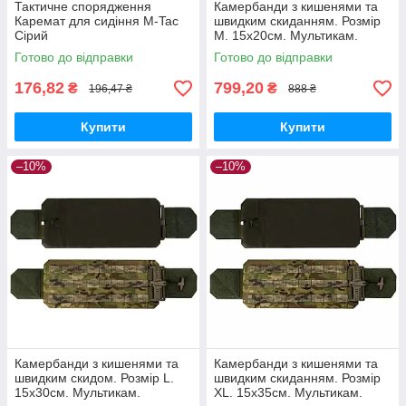
Тактичне спорядження
Камербанди з кишенями та
Каремат для сидіння M-Tac
швидким скиданням. Розмір
Сірий
M. 15х20см. Мультикам.
Комплект з 2 шт.
Готово до відправки
Готово до відправки
176,82
799,20
₴
₴
196,47 ₴
888 ₴
Купити
Купити
–10%
–10%
Камербанди з кишенями та
Камербанди з кишенями та
швидким скидом. Розмір L.
швидким скиданням. Розмір
15х30см. Мультикам.
XL. 15х35см. Мультикам.