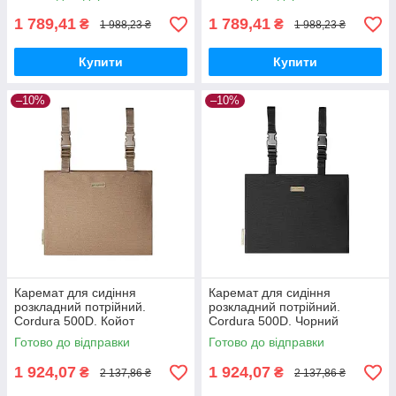
1 789,41
1 789,41
₴
₴
1 988,23 ₴
1 988,23 ₴
Купити
Купити
–10%
–10%
Каремат для сидіння
Каремат для сидіння
розкладний потрійний.
розкладний потрійний.
Cordura 500D. Койот
Cordura 500D. Чорний
Готово до відправки
Готово до відправки
1 924,07
1 924,07
₴
₴
2 137,86 ₴
2 137,86 ₴