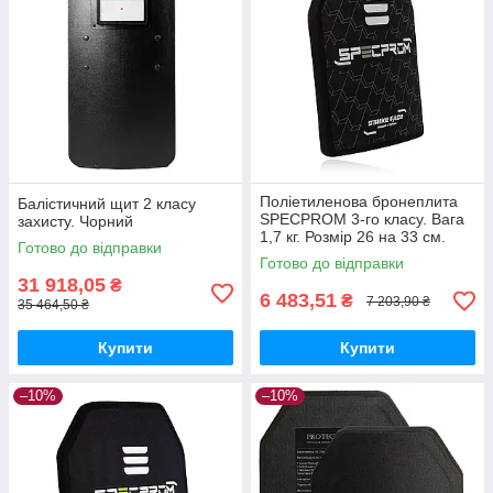
Поліетиленова бронеплита
Балістичний щит 2 класу
SPECPROM 3-го класу. Вага
захисту. Чорний
1,7 кг. Розмір 26 на 33 см.
Готово до відправки
Чорна
Готово до відправки
31 918,05
₴
6 483,51
₴
7 203,90 ₴
35 464,50 ₴
Купити
Купити
–10%
–10%