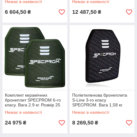
Немає в наявності
Немає в наявності
6 604,50
12 487,50
₴
₴
Комплект керамічних
Поліетиленова бронеплита
бронеплит SPECPROM 6-го
S-Line 3-го класу
класу. Вага 2.9 кг. Розмір 25
SPECPROM. Вага 1,58 кг.
на 30 см. Олива. 2 шт.
Розмір 26 на 33 см.
Немає в наявності
Немає в наявності
24 975
8 269,50
₴
₴