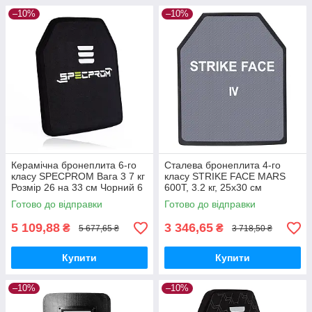
–10%
–10%
Керамічна бронеплита 6-го
Сталева бронеплита 4-го
класу SPECPROM Вага 3 7 кг
класу STRIKE FACE MARS
Розмір 26 на 33 см Чорний 6
600T, 3.2 кг, 25х30 см
клас
Готово до відправки
Готово до відправки
5 109,88
3 346,65
₴
₴
5 677,65 ₴
3 718,50 ₴
Купити
Купити
–10%
–10%