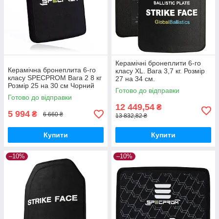
Керамічні бронеплити 6-го
Керамічна бронеплита 6-го
класу XL. Вага 3,7 кг. Розмір
класу SPECPROM Вага 2 8 кг
27 на 34 см.
Розмір 25 на 30 см Чорний
Готово до відправки
25x30 6 клас
Готово до відправки
12 449,54
₴
5 994
₴
6 660 ₴
13 832,82 ₴
Купити
Купити
–10%
–10%