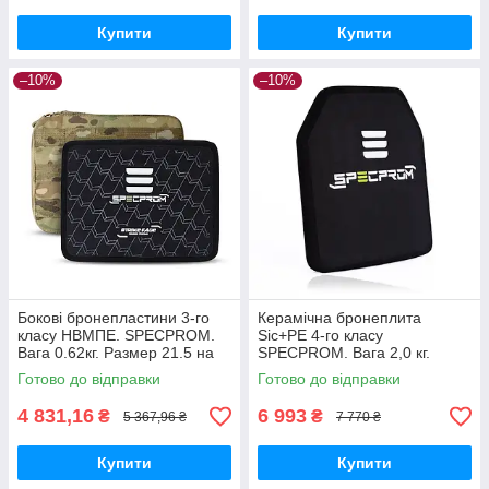
Купити
Купити
–10%
–10%
Бокові бронепластини 3-го
Керамічна бронеплита
класу НВМПЕ. SPECPROM.
Sic+PE 4-го класу
Вага 0.62кг. Размер 21.5 на
SPECPROM. Вага 2,0 кг.
16см. Мультикам. 2шт
Розмір 25 на 30 см. Чорна
Готово до відправки
Готово до відправки
4 831,16
6 993
₴
₴
5 367,96 ₴
7 770 ₴
Купити
Купити