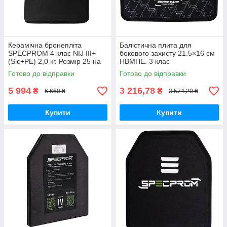
Керамічна бронепліта
Балістична плита для
SPECPROM 4 клас NIJ III+
бокового захисту 21.5×16 см
(Sic+PE) 2,0 кг. Розмір 25 на
НВМПЕ. 3 клас
30 см. Чорний
Готово до відправки
Готово до відправки
5 994
3 216,78
₴
₴
6 660 ₴
3 574,20 ₴
Купити
Купити