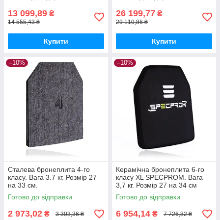
Олива. 2 шт.
13 099,89
26 199,77
₴
₴
14 555,43 ₴
29 110,86 ₴
Купити
Купити
–10%
–10%
Сталева бронеплита 4-го
Керамічна бронеплита 6-го
класу. Вага 3.7 кг. Розмір 27
класу XL SPECPROM. Вага
на 33 см.
3,7 кг. Розмір 27 на 34 см
Готово до відправки
Готово до відправки
2 973,02
6 954,14
₴
₴
3 303,36 ₴
7 726,82 ₴