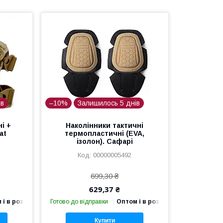
ів
–10%
Залишилось 5 днів
і +
Наколінники тактичні
at
термопластичні (EVA,
ізолон). Сафарі
00000005492
699,30 ₴
629,37 ₴
 і в роздріб
Готово до відправки
Оптом і в роздріб
Купити