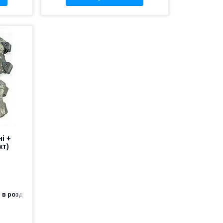
і +
кт)
 в роздріб