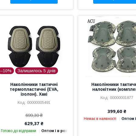
–10%
Залишилось 5 днів
Наколінники тактичні
Наколінники тактичн
термопластичні (EVA,
налокітник (компле
ізолон). Хакі
00000001877
00000005491
399,60 ₴
699,30 ₴
Немає в наявності
Оптом і
629,37 ₴
Готово до відправки
Оптом і в роздріб