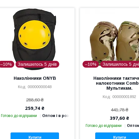
–10%
Залишилось 5 днів
–10%
Залишилось 5 дн
Наколінники ONYB
Наколінники тактичн
налокотники Comb
00000000048
Мультикам.
00000001892
288,60 ₴
259,74 ₴
441,78 ₴
Готово до відправки
Оптом і в роздріб
397,60 ₴
Готово до відправки
Оптом
Купити
Купити