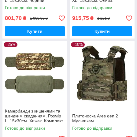
L. 15х30см. Чорний.
XL. 15х35см. Олива.
Комплект из 2 шт.
Комплект з 2 шт.
Готово до відправки
Готово до відправки
801,70
915,75
₴
₴
1 068,93 ₴
1 221 ₴
Купити
Купити
–25%
–10%
Камербанди з кишенями та
швидким скиданням. Розмір
Плитоноска Ares gen.2
L. 15х30см. Хижак. Комплект
Мультикам
из 2 шт.
Готово до відправки
Готово до відправки