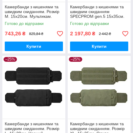
Камербанди з кишенями та
Камербанди з кишенями та
швидким скиданням. Розмір
швидким скиданням
M. 15х20см. Мультикам.
SPECPROM gen.5 15х35см.
Комплект з 2 шт.
Мультикам
Готово до відправки
Готово до відправки
743,26
2 197,80
₴
₴
825,84 ₴
2 442 ₴
Купити
Купити
–25%
–25%
Камербанди з кишенями та
Камербанди з кишенями та
швидким скиданням. Розмір
швидким скиданням. Розмір