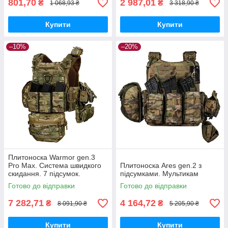
801,70
2 987,01
₴
₴
1 068,93 ₴
3 318,90 ₴
Купити
Купити
–10%
–20%
Плитоноска Warmor gen.3
Pro Max. Система швидкого
Плитоноска Ares gen.2 з
скидання. 7 підсумок.
підсумками. Мультикам
Мультикам
Готово до відправки
Готово до відправки
7 282,71
4 164,72
₴
₴
8 091,90 ₴
5 205,90 ₴
Купити
Купити