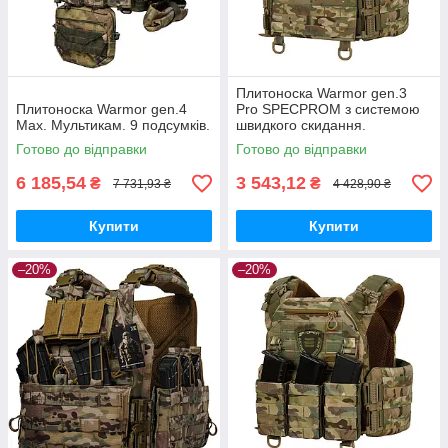
Плитоноска Warmor gen.3
Плитоноска Warmor gen.4
Pro SPECPROM з системою
Max. Мультикам. 9 подсумків.
швидкого скидання.
Мутьтикам
Готово до відправки
Готово до відправки
6 185,54
3 543,12
₴
₴
7 731,93 ₴
4 428,90 ₴
Купити
Купити
–20%
–20%