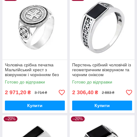
Чоловіча срібна печатка
Перстень срібний чоловічій із
Мальтійський хрест з
геометричним візерунком та
візерунком і чорнінням без
чорним оніксом
каміння
Готово до відправки
Готово до відправки
2 971,20
2 306,40
₴
₴
3 714 ₴
2 883 ₴
Купити
Купити
–20%
–20%