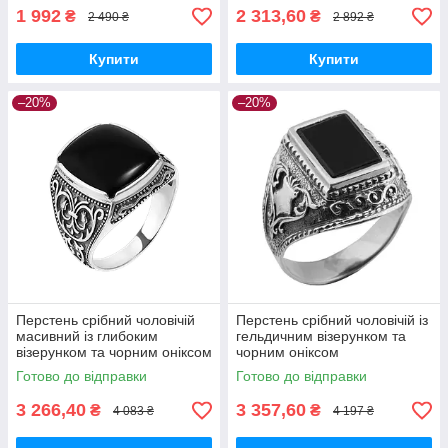
1 992
2 313,60
₴
₴
2 490 ₴
2 892 ₴
Купити
Купити
–20%
–20%
Перстень срібний чоловічій
Перстень срібний чоловічій із
масивний із глибоким
гельдичним візерунком та
візерунком та чорним оніксом
чорним оніксом
Готово до відправки
Готово до відправки
3 266,40
3 357,60
₴
₴
4 083 ₴
4 197 ₴