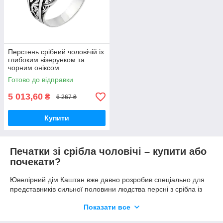
Перстень срібний чоловічій із
глибоким візерунком та
чорним оніксом
Готово до відправки
5 013,60
₴
6 267 ₴
Купити
Печатки зі срібла чоловічі – купити або
почекати?
Ювелірний дім Каштан вже давно розробив спеціально для
представників сильної половини людства персні з срібла із
камінням та без. Завдяки налагодженому процесу
Показати все
виробництва срібних ювелірних прикрас, наші вироби
виглядають органічними по стилю та гармонійними по