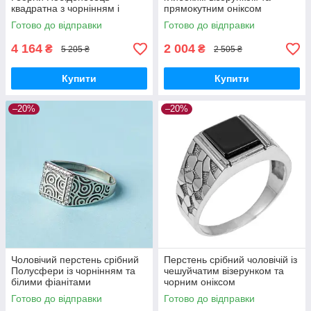
квадратна з чорнінням і
прямокутним оніксом
написами з боків
Готово до відправки
Готово до відправки
4 164
2 004
₴
₴
5 205 ₴
2 505 ₴
Купити
Купити
–20%
–20%
Чоловічий перстень срібний
Перстень срібний чоловічій із
Полусфери із чорнінням та
чешуйчатим візерунком та
білими фіанітами
чорним оніксом
Готово до відправки
Готово до відправки