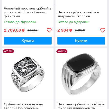
Чоловічий перстень срібний з
чорним оніксом та білими
Печатка срібна чоловіча із
фіанітами
візерунком Скорпіон
Готово до відправки
Готово до відправки
2 709,60
2 904
₴
₴
3 387 ₴
3 630 ₴
Купити
Купити
–20%
–20%
Срібна печатка чоловіча
Перстень срібний чоловічій із
Георгій Побідоносець
глибоким візерунком та