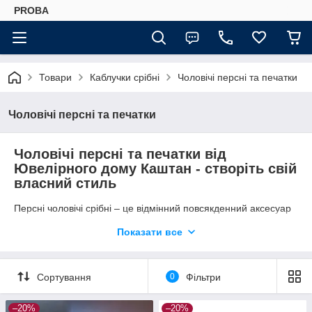
PROBA
Товари
Каблучки срібні
Чоловічі персні та печатки
Чоловічі персні та печатки
Чоловічі персні та печатки від
Ювелірного дому Каштан - створіть свій
власний стиль
Персні чоловічі срібні – це відмінний повсякденний аксесуар
для створення власного стилю. Вони вже давно стали
Показати все
«обов'язковим» предметом образу та стильним атрибутом
свого володаря, завдяки своїй універсальності. Неважливо,
вкриті срібні персні родієм або чорнінням, вони однаково
гарно поєднуються як з сучасними джинсами, так і з модним
Сортування
0
Фільтри
сьогодні стилем casual. Ділові костюми, в яких ми найчастіше
відвідуємо робочі заходи, також відмінно поєднуються з
–20%
–20%