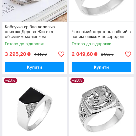
Каблучка срібна чоловіча
печатка Дерево Життя з
Чоловічий перстень срібний з
об'ємним малюнком
чоним оніксом посередені
Готово до відправки
Готово до відправки
3 295,20
2 049,60
₴
₴
4 119 ₴
2 562 ₴
Купити
Купити
–20%
–20%