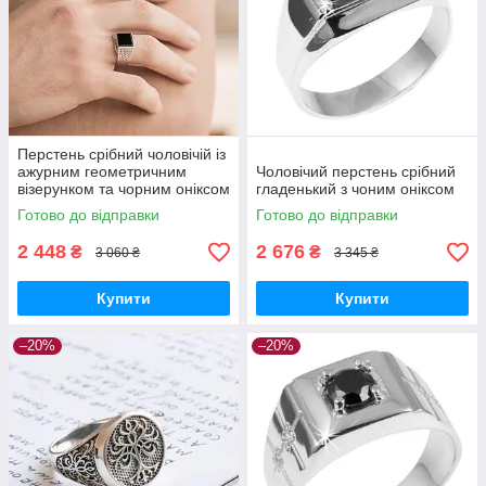
Перстень срібний чоловічій із
ажурним геометричним
Чоловічий перстень срібний
візерунком та чорним оніксом
гладенький з чоним оніксом
Готово до відправки
Готово до відправки
2 448
2 676
₴
₴
3 060 ₴
3 345 ₴
Купити
Купити
–20%
–20%