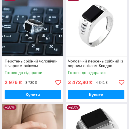
оксамитовим блиском срібла. Каблучки чоловічі підходять як
до темних, так і до світлих відтінків ділового одягу. До того ж,
ці всі видимі зручності, супроводжує більш ніж демократична
ціна на чоловічі срібні каблучки, що в 10 разів дешевше,
ніж на золоті прикраси!
Перстень срібний чоловічий
Чоловічий персень срібний із
із чорним оніксом
чорним оніксом Квадро
Готово до відправки
Готово до відправки
2 976
3 472,80
₴
₴
3 720 ₴
4 341 ₴
Купити
Купити
–20%
–20%