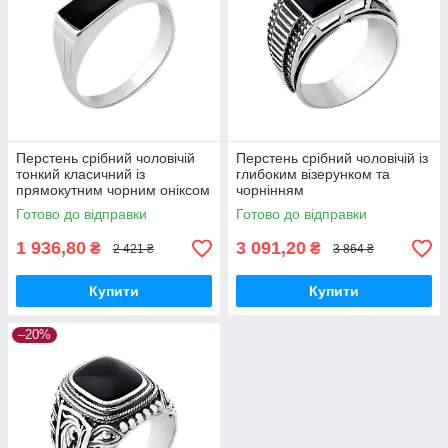
Перстень срібний чоловічій
Перстень срібний чоловічій із
тонкий класичний із
глибоким візерунком та
прямокутним чорним оніксом
чорнінням
Готово до відправки
Готово до відправки
1 936,80
3 091,20
₴
₴
2 421 ₴
3 864 ₴
Купити
Купити
–20%