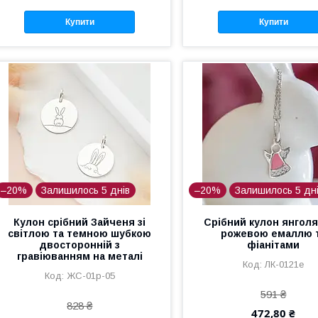
Купити
Купити
–20%
Залишилось 5 днів
–20%
Залишилось 5 дн
Кулон срібний Зайченя зі
Срібний кулон янголя
світлою та темною шубкою
рожевою емаллю 
двосторонній з
фіанітами
гравіюванням на металі
ЛК-0121е
ЖС-01р-05
591 ₴
828 ₴
472,80 ₴