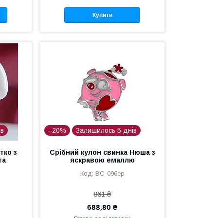
Купити
ів
–20%
Залишилось 5 днів
тко з
Срібний кулон свинка Нюша з
та
яскравою емаллю
ВС-096ер
861 ₴
688,80 ₴