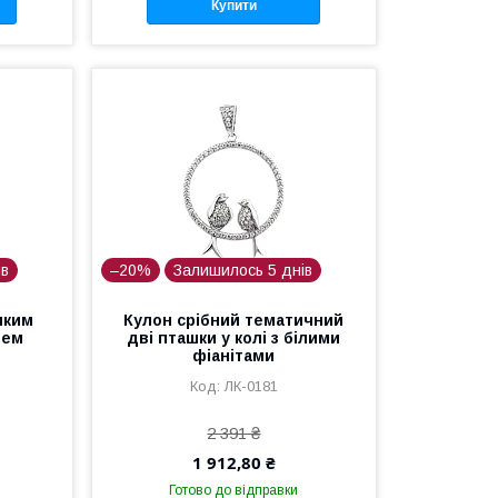
Купити
ів
–20%
Залишилось 5 днів
иким
Кулон срібний тематичний
нем
дві пташки у колі з білими
фіанітами
ЛК-0181
2 391 ₴
1 912,80 ₴
Готово до відправки