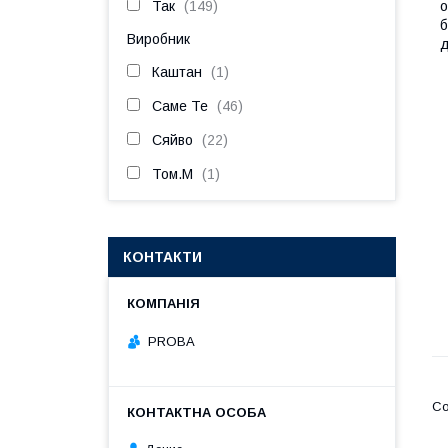
Так
149
о
б
Виробник
д
Каштан
1
Саме Те
46
Сяйво
22
Том.М
1
КОНТАКТИ
PROBA