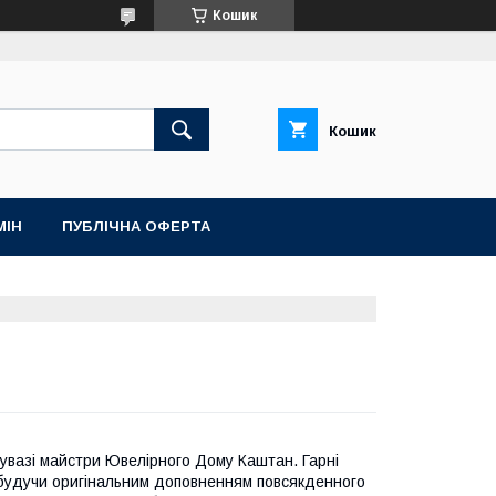
Кошик
Кошик
МІН
ПУБЛІЧНА ОФЕРТА
й увазі майстри Ювелірного Дому Каштан. Гарні
, будучи оригінальним доповненням повсякденного