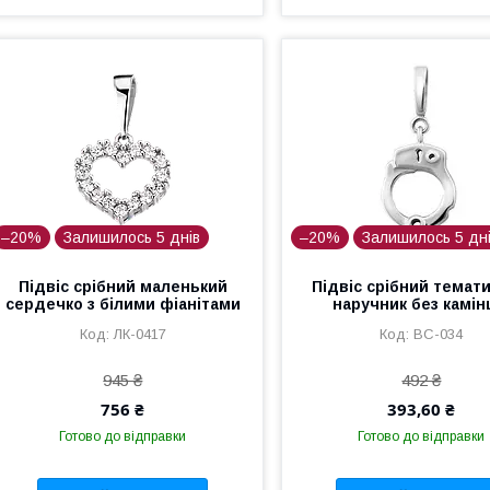
–20%
Залишилось 5 днів
–20%
Залишилось 5 дн
Підвіс срібний маленький
Підвіс срібний темат
сердечко з білими фіанітами
наручник без камін
ЛК-0417
ВС-034
945 ₴
492 ₴
756 ₴
393,60 ₴
Готово до відправки
Готово до відправки