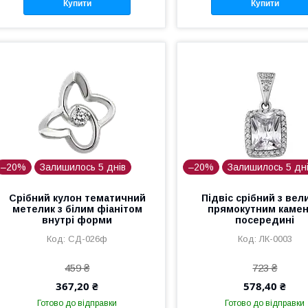
Купити
Купити
–20%
Залишилось 5 днів
–20%
Залишилось 5 дн
Срібний кулон тематичний
Підвіс срібний з вел
метелик з білим фіанітом
прямокутним каме
внутрі форми
посередині
СД-026ф
ЛК-0003
459 ₴
723 ₴
367,20 ₴
578,40 ₴
Готово до відправки
Готово до відправки