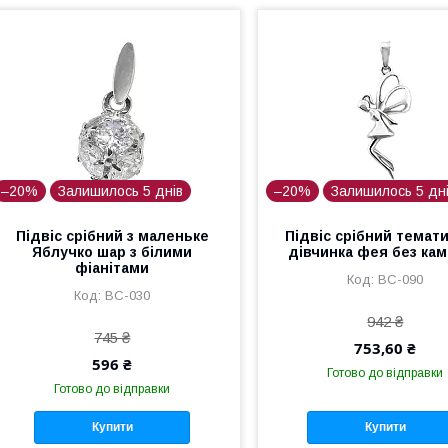
–20%
Залишилось 5 днів
–20%
Залишилось 5 дн
Підвіс срібний з маленьке
Підвіс срібний темат
Яблучко шар з білими
дівчинка фея без кам
фіанітами
ВС-090
ВС-030
942 ₴
745 ₴
753,60 ₴
596 ₴
Готово до відправки
Готово до відправки
Купити
Купити