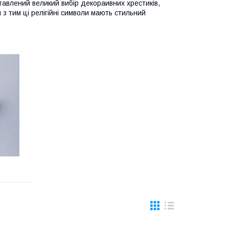
тавлений великий вибір декораивних хрестиків,
м з тим ці релігійні символи мають стильний