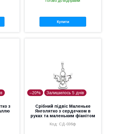
Готово до відправки
Купити
ів
–20%
Залишилось 5 днів
тко з
Срібний підвіс Маленьке
аллю
Янголятко з сердечком в
руках та маленьким фіанітом
СД-036ф