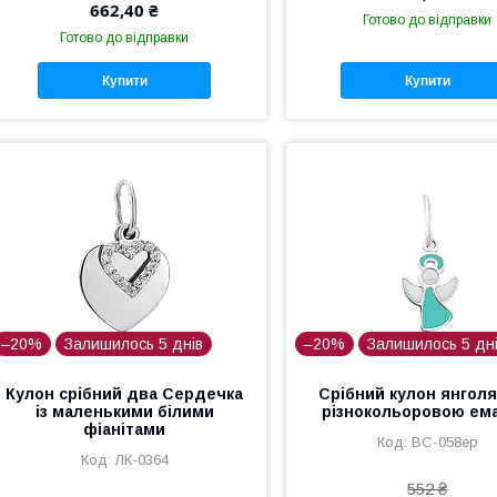
662,40 ₴
Готово до відправки
Готово до відправки
Купити
Купити
–20%
Залишилось 5 днів
–20%
Залишилось 5 дн
Кулон срібний два Сердечка
Срібний кулон янголя
із маленькими білими
різнокольоровою ем
фіанітами
ВС-058ер
ЛК-0364
552 ₴