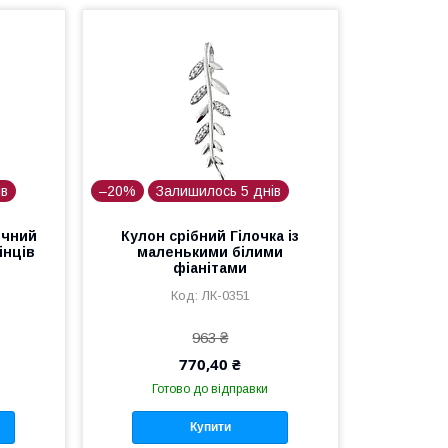
ів
–20%
Залишилось 5 днів
ичний
Кулон срібний Гілочка із
інців
маленькими білими
фіанітами
ЛК-0351
963 ₴
770,40 ₴
Готово до відправки
Купити