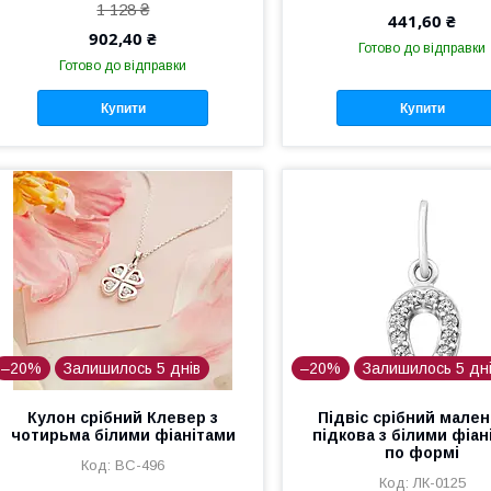
1 128 ₴
441,60 ₴
902,40 ₴
Готово до відправки
Готово до відправки
Купити
Купити
–20%
Залишилось 5 днів
–20%
Залишилось 5 дн
Кулон срібний Клевер з
Підвіс срібний мале
чотирьма білими фіанітами
підкова з білими фіан
по формі
ВС-496
ЛК-0125