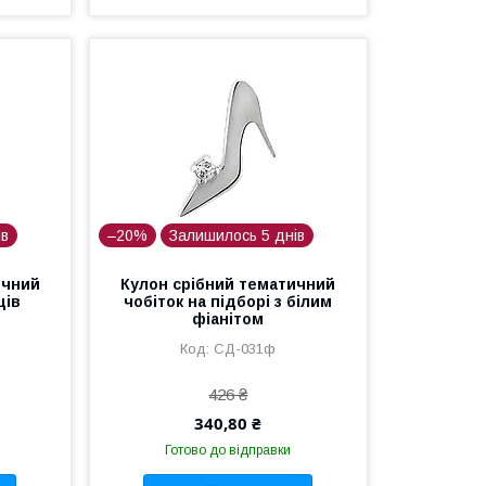
ів
–20%
Залишилось 5 днів
ичний
Кулон срібний тематичний
ців
чобіток на підборі з білим
фіанітом
СД-031ф
426 ₴
340,80 ₴
Готово до відправки