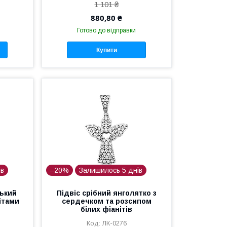
1 101 ₴
880,80 ₴
Готово до відправки
Купити
ів
–20%
Залишилось 5 днів
нький
Підвіс срібний янголятко з
ітами
сердечком та розсипом
білих фіанітів
ЛК-0276