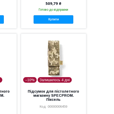
509,79 ₴
Готово до відправки
Купити
і
–10%
Залишилось 4 дні
тного
Підсумок для пістолетного
M.
магазину SPECPROM.
Піксель
00000006459