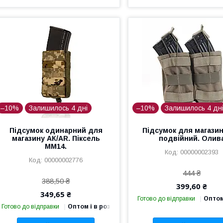
–10%
Залишилось 4 дні
–10%
Залишилось 4 дн
Підсумок одинарний для
Підсумок для магазин
магазину АК/AR. Піксель
подвійний. Олив
ММ14.
00000002393
00000002776
444 ₴
388,50 ₴
399,60 ₴
349,65 ₴
Готово до відправки
Оптом
Готово до відправки
Оптом і в роздріб