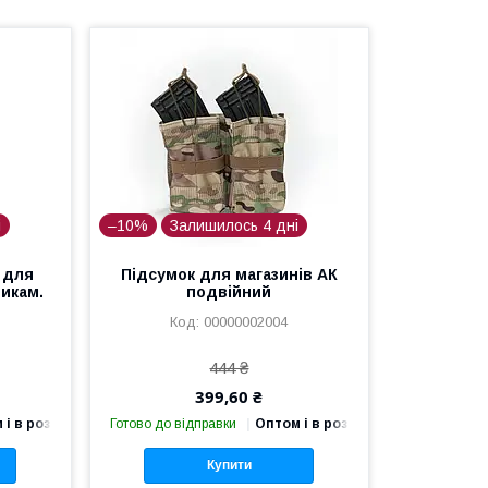
і
–10%
Залишилось 4 дні
 для
Підсумок для магазинів АК
тикам.
подвійний
00000002004
444 ₴
399,60 ₴
 і в роздріб
Готово до відправки
Оптом і в роздріб
Купити