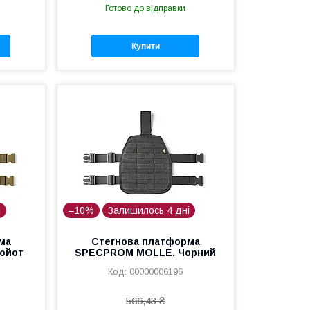
Готово до відправки
Купити
і
–10%
Залишилось 4 дні
ма
Стегнова платформа
ойот
SPECPROM MOLLE. Чорний
00000006196
566,43 ₴