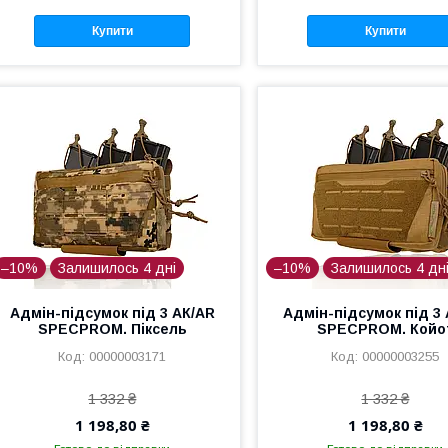
Купити
Купити
–10%
Залишилось 4 дні
–10%
Залишилось 4 дн
Адмін-підсумок під 3 АК/AR
Адмін-підсумок під 3
SPECPROM. Піксель
SPECPROM. Койо
00000003171
00000003255
1 332 ₴
1 332 ₴
1 198,80 ₴
1 198,80 ₴