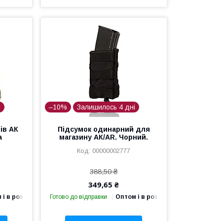
і
–10%
Залишилось 4 дні
ів АК
Підсумок одинарний для
а
магазину АК/AR. Чорний.
00000002777
388,50 ₴
349,65 ₴
 і в роздріб
Готово до відправки
Оптом і в роздріб