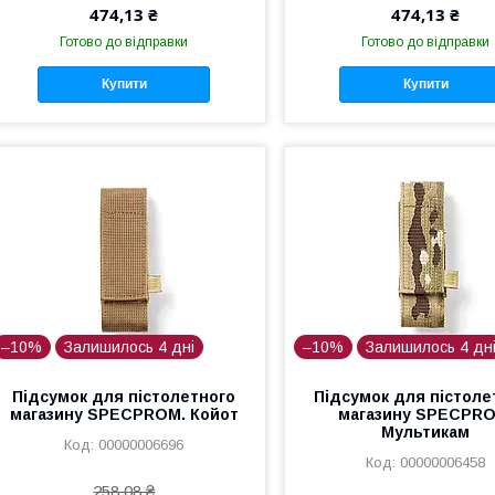
474,13 ₴
474,13 ₴
Готово до відправки
Готово до відправки
Купити
Купити
–10%
Залишилось 4 дні
–10%
Залишилось 4 дн
Підсумок для пістолетного
Підсумок для пістоле
магазину SPECPROM. Койот
магазину SPECPRO
Мультикам
00000006696
00000006458
258,08 ₴