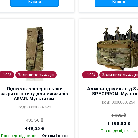
Купити
Купити
–10%
Залишилось 4 дні
–10%
Залишилось 4 дн
Підсумок універсальний
Адмін-підсумок під 3
закритого типу для магазинів
SPECPROM. Мульти
АК/AR. Мультикам.
00000003254
00000002622
1 332 ₴
499,50 ₴
1 198,80 ₴
449,55 ₴
Готово до відправки
Готово до відправки
Оптом і в роздріб