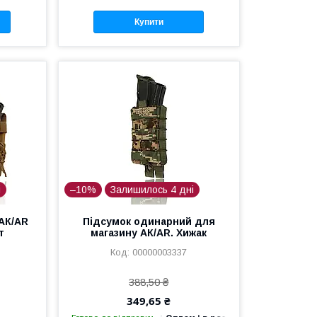
Купити
і
–10%
Залишилось 4 дні
 АК/AR
Підсумок одинарний для
т
магазину АК/AR. Хижак
00000003337
388,50 ₴
349,65 ₴