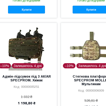
Готово до відправки
Готово до відправки
Купити
Купити
–10%
Залишилось 4 дні
–10%
Залишилось 4 дн
Адмін-підсумок під 3 АК/AR
Стегнова платфор
SPECPROM. Хижак
SPECPROM MOLL
Мультикам
00000005251
00000006009
1 332 ₴
526,81 ₴
1 198,80 ₴