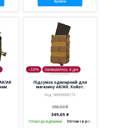
Купити
і
–10%
Залишилось 4 дні
 АК/AR
Підсумок одинарний для
кам
магазину АК/AR. Койот.
00000002773
388,50 ₴
349,65 ₴
Готово до відправки
Оптом і в роздріб