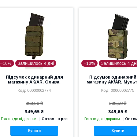
–10%
Залишилось 4 дні
–10%
Залишилось 4 дн
Підсумок одинарний для
Підсумок одинарний
магазину АК/AR. Олива.
магазину АК/AR. Муль
00000002774
00000002775
388,50 ₴
388,50 ₴
349,65 ₴
349,65 ₴
Готово до відправки
Оптом і в роздріб
Готово до відправки
Оптом
Купити
Купити