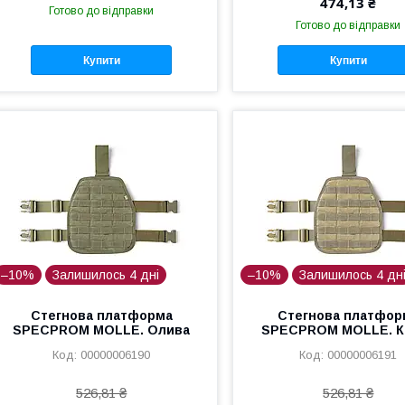
474,13 ₴
Готово до відправки
Готово до відправки
Купити
Купити
–10%
Залишилось 4 дні
–10%
Залишилось 4 дн
Стегнова платформа
Стегнова платфор
SPECPROM MOLLE. Олива
SPECPROM MOLLE. К
00000006190
00000006191
526,81 ₴
526,81 ₴