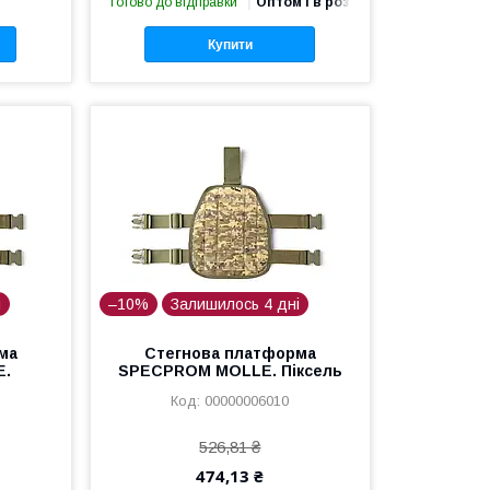
Готово до відправки
Оптом і в роздріб
Купити
і
–10%
Залишилось 4 дні
ма
Стегнова платформа
E.
SPECPROM MOLLE. Піксель
00000006010
526,81 ₴
474,13 ₴