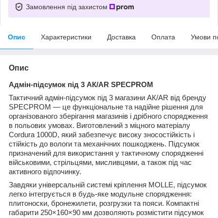
Замовлення під захистом
Опис
Характеристики
Доставка
Оплата
Умови п
Опис
Адмін-підсумок під 3 АК/AR SPECPROM
Тактичний адмін-підсумок під 3 магазини АК/AR від бренду
SPECPROM — це функціональне та надійне рішення для
організованого зберігання магазинів і дрібного спорядження
в польових умовах. Виготовлений з міцного матеріалу
Cordura 1000D, який забезпечує високу зносостійкість і
стійкість до вологи та механічних пошкоджень. Підсумок
призначений для використання у тактичному спорядженні
військовими, стрільцями, мисливцями, а також під час
активного відпочинку.
Завдяки універсальній системі кріплення MOLLE, підсумок
легко інтегрується в будь-яке модульне спорядження:
плитоноски, бронежилети, розгрузки та пояси. Компактні
габарити 250×160×90 мм дозволяють розмістити підсумок