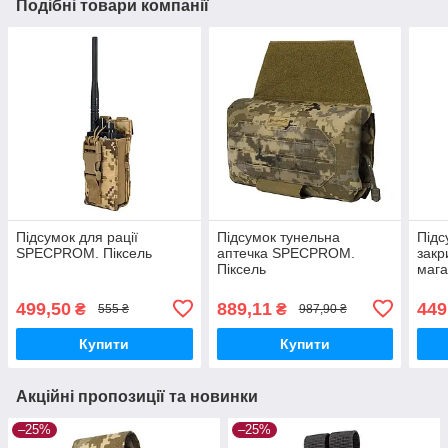
Подібні товари компанії
Підсумок для рації
Підсумок тунельна
Підс
SPECPROM. Піксель
аптечка SPECPROM.
закр
Піксель
мага
Муль
499,50
889,11
449
₴
₴
555 ₴
987,90 ₴
Купити
Купити
Акційні пропозиції та новинки
–25%
–25%