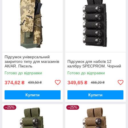
Підсумок універсальний
закритого типу для магазинів
Підсумок для набоїв 12
АК/AR. Піксель
калібру SPECPROM. Чорний
Готово до відправки
Готово до відправки
374,62
349,65
₴
₴
499,50 ₴
466,20 ₴
Купити
Купити
–25%
–25%