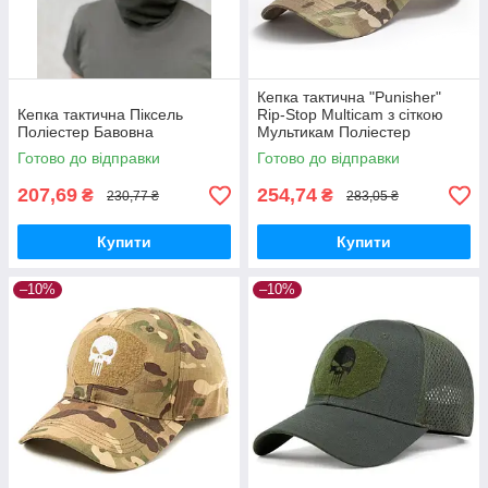
Кепка тактична "Punisher"
Кепка тактична Піксель
Rip-Stop Multicam з сіткою
Поліестер Бавовна
Мультикам Поліестер
Бавовна
Готово до відправки
Готово до відправки
207,69
254,74
₴
₴
230,77 ₴
283,05 ₴
Купити
Купити
–10%
–10%