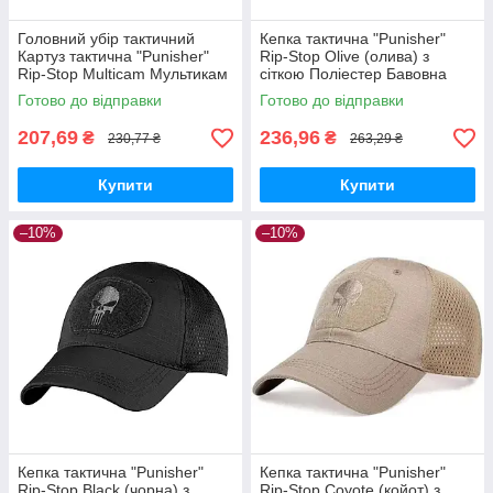
Головний убір тактичний
Кепка тактична "Punisher"
Картуз тактична "Punisher"
Rip-Stop Olive (олива) з
Rip-Stop Multicam Мультикам
сіткою Поліестер Бавовна
Поліестер Бавовна
Готово до відправки
Готово до відправки
207,69
236,96
₴
₴
230,77 ₴
263,29 ₴
Купити
Купити
–10%
–10%
Кепка тактична "Punisher"
Кепка тактична "Punisher"
Rip-Stop Black (чорна) з
Rip-Stop Coyote (койот) з