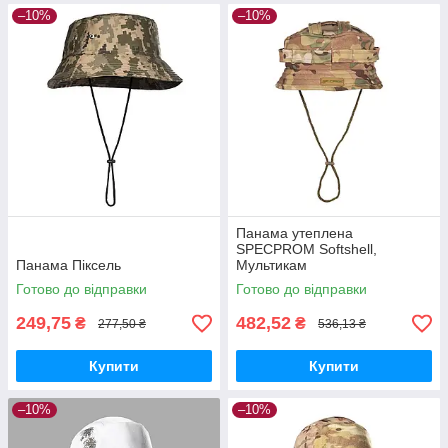
–10%
–10%
Панама утеплена
SPECPROM Softshell,
Панама Піксель
Мультикам
Готово до відправки
Готово до відправки
249,75
482,52
₴
₴
277,50 ₴
536,13 ₴
Купити
Купити
–10%
–10%