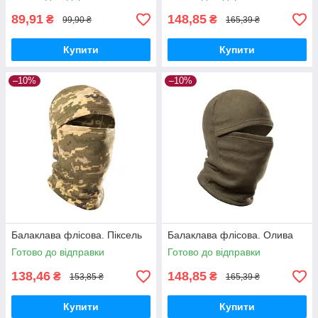
89,91
148,85
₴
₴
99,90 ₴
165,39 ₴
Купити
Купити
–10%
–10%
Балаклава флісова. Піксель
Балаклава флісова. Олива
Готово до відправки
Готово до відправки
138,46
148,85
₴
₴
153,85 ₴
165,39 ₴
Купити
Купити