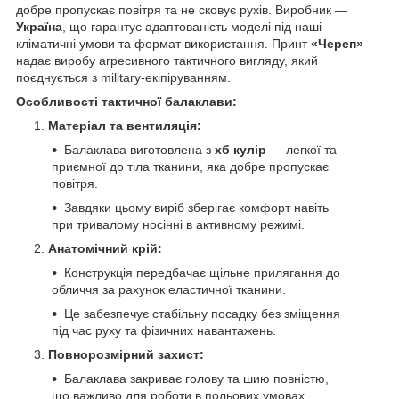
добре пропускає повітря та не сковує рухів. Виробник —
Україна
, що гарантує адаптованість моделі під наші
кліматичні умови та формат використання. Принт
«Череп»
надає виробу агресивного тактичного вигляду, який
поєднується з military-екіпіруванням.
Особливості тактичної балаклави:
Матеріал та вентиляція:
Балаклава виготовлена з
хб кулір
— легкої та
приємної до тіла тканини, яка добре пропускає
повітря.
Завдяки цьому виріб зберігає комфорт навіть
при тривалому носінні в активному режимі.
Анатомічний крій:
Конструкція передбачає щільне прилягання до
обличчя за рахунок еластичної тканини.
Це забезпечує стабільну посадку без зміщення
під час руху та фізичних навантажень.
Повнорозмірний захист:
Балаклава закриває голову та шию повністю,
що важливо для роботи в польових умовах.