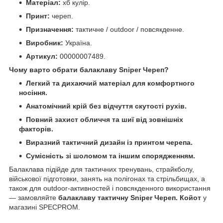
Матеріал:
хб кулір.
Принт:
череп.
Призначення:
тактичне / outdoor / повсякденне.
Виробник:
Україна.
Артикул:
00000007489.
Чому варто обрати балаклаву Sniper Череп?
Легкий та дихаючий матеріал для комфортного
носіння.
Анатомічний крій без відчуття скутості рухів.
Повний захист обличчя та шиї від зовнішніх
факторів.
Виразний тактичний дизайн із принтом черепа.
Сумісність зі шоломом та іншим спорядженням.
Балаклава підійде для тактичних тренувань, страйкболу,
військової підготовки, занять на полігонах та стрільбищах, а
також для outdoor-активностей і повсякденного використання
— замовляйте
балаклаву тактичну Sniper Череп. Койот
у
магазині SPECPROM.