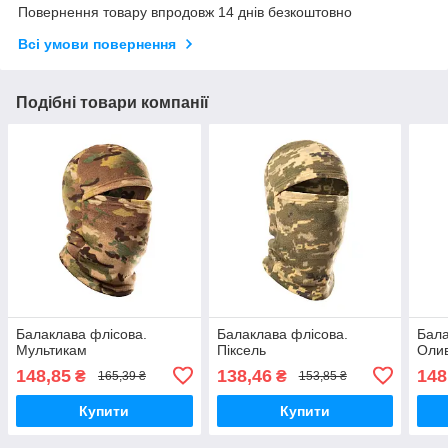
Повернення товару впродовж 14 днів безкоштовно
Всі умови повернення
Подібні товари компанії
Балаклава флісова.
Балаклава флісова.
Бала
Мультикам
Піксель
Оли
148,85
138,46
148
₴
₴
165,39 ₴
153,85 ₴
Купити
Купити