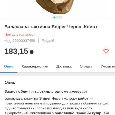
Балаклава тактична Sniper Череп. Койот
Немає в наявності
Код: 00000007489
Роздріб
183,15
₴
Опис
Характеристики
Доставка
Оплата
Умови п
Опис
Захист обличчя та стиль в одному аксесуарі
Балаклава тактична
Sniper Череп
кольору
койот
—
практичний елемент екіпірування для захисту обличчя та шиї
під час тренувань, польових виїздів і повсякденного
використання. Виготовлена з
бавовняної тканини кулір
, яка