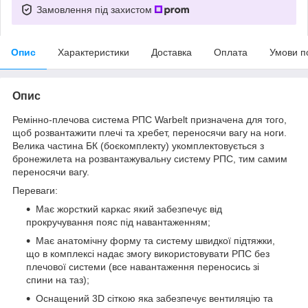
Замовлення під захистом
Опис
Характеристики
Доставка
Оплата
Умови п
Опис
Ремінно-плечова система РПС Warbelt призначена для того,
щоб розвантажити плечі та хребет, переносячи вагу на ноги.
Велика частина БК (боєкомплекту) укомплектовується з
бронежилета на розвантажувальну систему РПС, тим самим
переносячи вагу.
Переваги:
Має жорсткий каркас який забезпечує від
прокручування пояс під навантаженням;
Має анатомічну форму та систему швидкої підтяжки,
що в комплексі надає змогу використовувати РПС без
плечової системи (все навантаження переносись зі
спини на таз);
Оснащений 3D сіткою яка забезпечує вентиляцію та