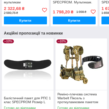
мультикам
SPECPROM. Мультикам.
SPE
Розмір: M
Розм
2 322,68
1 6
₴
1 798,20
₴
1 998 ₴
2 580,75 ₴
1 858
Купити
Купити
Акційні пропозиції та новинки
–10%
–10%
Реміно-плечова система
Балістичний пакет для РПС 1
Warbelt Піксель з
клас SPECPROM Розмір L
протиуламковим пакетом
Готово до відправки
Готово до відправки