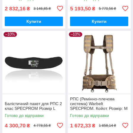
2 832,16
5 193,50
₴
₴
3 146,85 ₴
5 770,56 ₴
Купити
Купити
–10%
–10%
РПС (Ремінно-плечова
Балістичний пакет для РПС 2
система) Warbelt
клас SPECPROM Розмір L
SPECPROM. Койот. Розмір: M
Готово до відправки
Готово до відправки
4 300,70
1 672,33
₴
₴
4 778,55 ₴
1 858,14 ₴