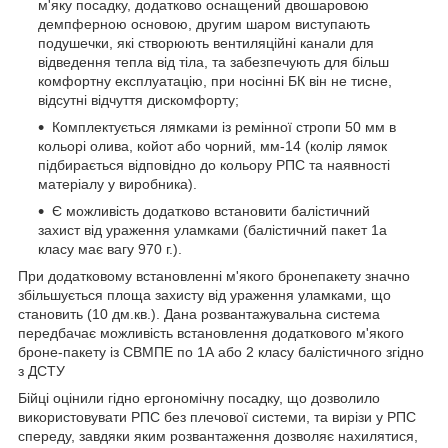
м'яку посадку, додатково оснащений двошаровою
демпферною основою, другим шаром виступають
подушечки, які створюють вентиляційні канали для
відведення тепла від тіла, та забезпечують для більш
комфортну експлуатацію, при носінні БК він не тисне,
відсутні відчуття дискомфорту;
Комплектується лямками із ремінної стропи 50 мм в
кольорі олива, койот або чорний, мм-14 (колір лямок
підбирається відповідно до кольору РПС та наявності
матеріалу у виробника).
Є можливість додатково встановити балістичний
захист від ураження уламками (балістичний пакет 1а
класу має вагу 970 г.).
При додатковому встановленні м'якого бронепакету значно
збільшується площа захисту від ураження уламками, що
становить (10 дм.кв.). Дана розвантажувальна система
передбачає можливість встановлення додаткового м'якого
броне-пакету із СВМПЕ по 1А або 2 класу балістичного згідно
з ДСТУ
Бійці оцінили гідно ергономічну посадку, що дозволило
використовувати РПС без плечової системи, та вирізи у РПС
спереду, завдяки яким розвантаження дозволяє нахилятися,