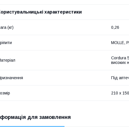
Користувальницькі характеристики
ага (кг)
0,26
ріпити
MOLLE, 
Cordura 
атеріал
високих 
ризначення
Під апте
озмір
210 х 150
нформація для замовлення