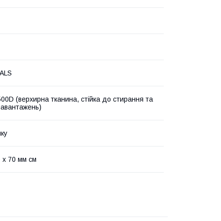
PALS
500D (верхирна тканина, стійка до стирання та
навантажень)
чку
 х 70 мм см