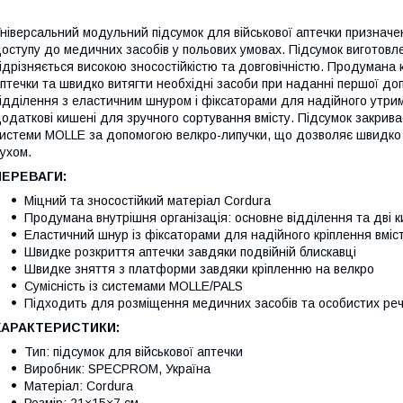
ніверсальний модульний підсумок для військової аптечки признач
оступу до медичних засобів у польових умовах. Підсумок виготовле
ідрізняється високою зносостійкістю та довговічністю. Продумана 
птечки та швидко витягти необхідні засоби при наданні першої до
ідділення з еластичним шнуром і фіксаторами для надійного утри
одаткові кишені для зручного сортування вмісту. Підсумок закрива
истеми MOLLE за допомогою велкро-липучки, що дозволяє швидко 
ухом.
ПЕРЕВАГИ:
Міцний та зносостійкий матеріал Cordura
Продумана внутрішня організація: основне відділення та дві к
Еластичний шнур із фіксаторами для надійного кріплення вміс
Швидке розкриття аптечки завдяки подвійній блискавці
Швидке зняття з платформи завдяки кріпленню на велкро
Сумісність із системами MOLLE/PALS
Підходить для розміщення медичних засобів та особистих ре
ХАРАКТЕРИСТИКИ:
Тип: підсумок для військової аптечки
Виробник: SPECPROM, Україна
Матеріал: Cordura
Розмір: 21×15×7 см