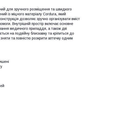
ений для зручного розміщення та швидкого
ний із міцного матеріалу Cordura, який
конструкція дозволяє зручно організувати вміст
помоги. Внутрішній простір включає основне
мання медичного приладдя, а також дві
ється на подвійну блискавку та кріпиться до
зняти та повністю розкрити аптечку одним
ишені
ту
чей