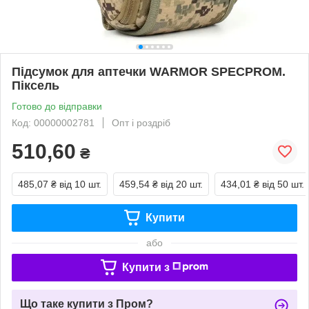
Підсумок для аптечки WARMOR SPECPROM.
Піксель
Готово до відправки
Код: 00000002781
Опт і роздріб
510,60
₴
485,07 ₴
від 10 шт.
459,54 ₴
від 20 шт.
434,01 ₴
від 50 шт.
Купити
або
Купити з
Що таке купити з Пром?