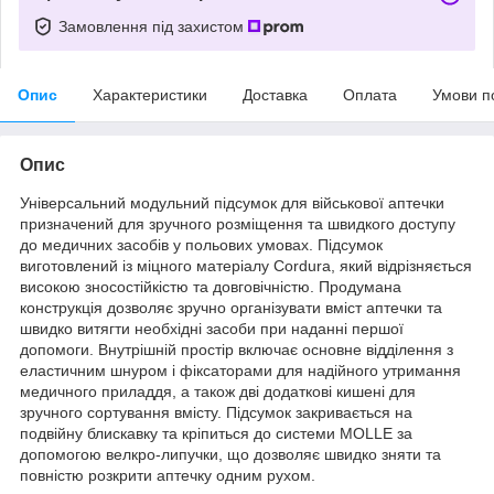
Замовлення під захистом
Опис
Характеристики
Доставка
Оплата
Умови п
Опис
Універсальний модульний підсумок для військової аптечки
призначений для зручного розміщення та швидкого доступу
до медичних засобів у польових умовах. Підсумок
виготовлений із міцного матеріалу Cordura, який відрізняється
високою зносостійкістю та довговічністю. Продумана
конструкція дозволяє зручно організувати вміст аптечки та
швидко витягти необхідні засоби при наданні першої
допомоги. Внутрішній простір включає основне відділення з
еластичним шнуром і фіксаторами для надійного утримання
медичного приладдя, а також дві додаткові кишені для
зручного сортування вмісту. Підсумок закривається на
подвійну блискавку та кріпиться до системи MOLLE за
допомогою велкро-липучки, що дозволяє швидко зняти та
повністю розкрити аптечку одним рухом.