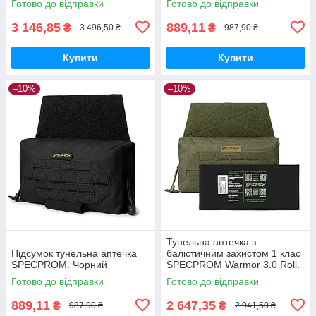
Готово до відправки
Готово до відправки
3 146,85
889,11
₴
₴
3 496,50 ₴
987,90 ₴
Купити
Купити
–10%
–10%
Тунельна аптечка з
Підсумок тунельна аптечка
балістичним захистом 1 клас
SPECPROM. Чорний
SPECPROM Warmor 3.0 Roll.
Олива
Готово до відправки
Готово до відправки
889,11
2 647,35
₴
₴
987,90 ₴
2 941,50 ₴