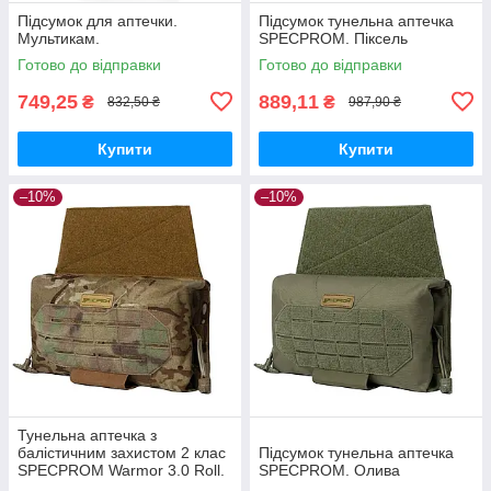
Підсумок для аптечки.
Підсумок тунельна аптечка
Мультикам.
SPECPROM. Піксель
Готово до відправки
Готово до відправки
749,25
889,11
₴
₴
832,50 ₴
987,90 ₴
Купити
Купити
–10%
–10%
Тунельна аптечка з
балістичним захистом 2 клас
Підсумок тунельна аптечка
SPECPROM Warmor 3.0 Roll.
SPECPROM. Олива
Мультикам