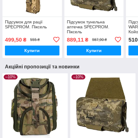
Підсумок для рації
Підсумок тунельна
Підс
SPECPROM. Піксель
аптечка SPECPROM.
WAR
Піксель
Койо
499,50
889,11
510
₴
₴
555 ₴
987,90 ₴
Купити
Купити
Акційні пропозиції та новинки
–10%
–10%