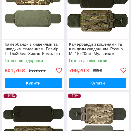
Камербанди з кишенями та
Камербанди з кишенями та
швидким скиданням. Розмір
швидким скиданням. Розмір
L. 15х30см. Хижак. Комплект
M. 15х20см. Мультикам.
из 2 шт.
Комплект з 2 шт.
Готово до відправки
Готово до відправки
801,70
799,20
₴
₴
1 068,93 ₴
888 ₴
Купити
Купити
–10%
–10%