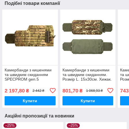
Подібні товари компанії
Камербанди з кишенями
Камербанди з кишенями
Кам
та швидким скиданням
та швидким скиданням.
та ш
SPECPROM gen.5
Розмір L. 15х30см. Хижак.
Розм
15х35см. Мультикам
Комплект из 2 шт.
Пікс
2 197,80
801,70
743
₴
₴
2 442 ₴
1 068,93 ₴
Купити
Купити
Акційні пропозиції та новинки
–25%
–25%