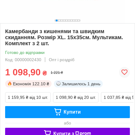
Камербанди з кишенями та швидким
скиданням. Розмір XL. 15х35см. Мультикам.
Комплект з 2 шт.
Готово до відправки
Код: 00000002430
Опт і роздріб
1 098,90
₴
1 221 ₴
Економія
122.10 ₴
Залишилось
1 день
1 159,95 ₴
від 10 шт.
1 098,90 ₴
від 20 шт.
1 037,85 ₴
від 5
Купити
або
Купити з