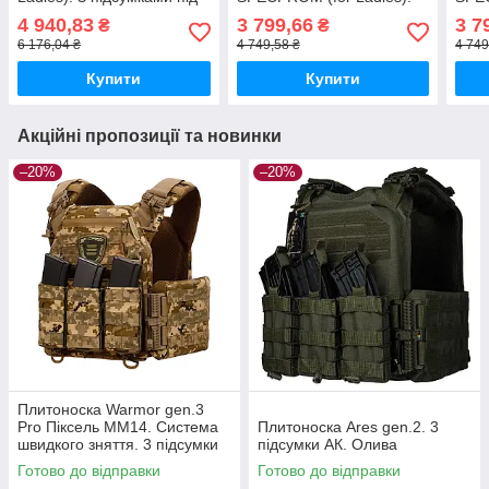
магазини АК і швидким
Без підсумків. Зі швидким
Без 
4 940,83
3 799,66
3 7
₴
₴
бічним і верхнім
боковим та верхнім
боко
6 176,04 ₴
4 749,58 ₴
4 749
скиданням (без плит).
скиданням (без плит).
скид
Койот
Оли
Купити
Купити
Акційні пропозиції та новинки
–20%
–20%
Плитоноска Warmor gen.3
Pro Піксель ММ14. Система
Плитоноска Ares gen.2. 3
швидкого зняття. 3 підсумки
підсумки АК. Олива
Готово до відправки
Готово до відправки