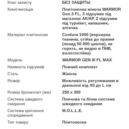
Клас захисту
БЕЗ ЗАЩИТЫ
Комплектація
Плитоноска жіноча WARMOR
Gen.3 FL, 3 підсумки під
магазини АК/АР, 2 підсумки
під турнікет, напашник,
аптечка
Матеріал плитоноски
Cordura 1000 (верхирна
тканина, стійка до прання
(понад 50 000 циклів), не
горить, не видно в ПНВ,
вологостійка)
Мoдель
WARMOR GEN III FL MAX
Наявність підсумків
Повний комплект
Стать
Жіноча
Розмір
Можливість регулювання в
діапазоні від XS до L см
Розмір бронеплит (мм)
250 х 300
Система швидкого
Плечова та бічна система
скидання
швидкого скидання
Система кріплення
M.O.L.L.E.
спорядження
Тип товару
Плитоноска