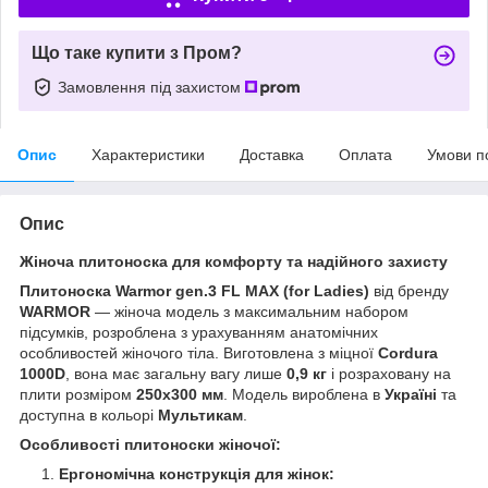
Що таке купити з Пром?
Замовлення під захистом
Опис
Характеристики
Доставка
Оплата
Умови п
Опис
Жіноча плитоноска для комфорту та надійного захисту
Плитоноска Warmor gen.3 FL MAX (for Ladies)
від бренду
WARMOR
— жіноча модель з максимальним набором
підсумків, розроблена з урахуванням анатомічних
особливостей жіночого тіла. Виготовлена з міцної
Cordura
1000D
, вона має загальну вагу лише
0,9 кг
і розраховану на
плити розміром
250х300 мм
. Модель вироблена в
Україні
та
доступна в кольорі
Мультикам
.
Особливості плитоноски жіночої:
Ергономічна конструкція для жінок: