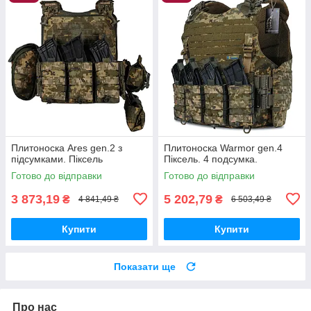
Плитоноска Ares gen.2 з
Плитоноска Warmor gen.4
підсумками. Піксель
Піксель. 4 подсумка.
Готово до відправки
Готово до відправки
3 873,19
5 202,79
₴
₴
4 841,49 ₴
6 503,49 ₴
Купити
Купити
Показати ще
Про нас