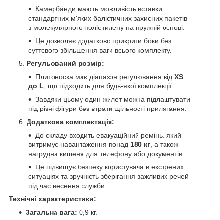
Камербанди мають можливість вставки
стандартних м'яких балістичних захисних пакетів
з молекулярного поліетилену на пружній основі.
Це дозволяє додатково прикрити боки без
суттєвого збільшення ваги всього комплекту.
Регульований розмір:
Плитоноска має діапазон регулювання від
XS
до L
, що підходить для будь-якої комплекції.
Завдяки цьому один жилет можна підлаштувати
під різні фігури без втрати щільності прилягання.
Додаткова комплектація:
До складу входить евакуаційний ремінь, який
витримує навантаження понад
180 кг
, а також
нагрудна кишеня для телефону або документів.
Це підвищує безпеку користувача в екстрених
ситуаціях та зручність зберігання важливих речей
під час несення служби.
Технічні характеристики:
Загальна вага:
0,9 кг.