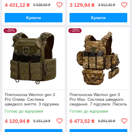
4 431,12
3 129,94
₴
₴
5 538,90 ₴
3 912,42 ₴
Купити
Купити
–20%
–20%
Плитоноска Warmor gen.3
Плитоноска Warmor gen.3
Pro Олива. Система
Pro Max. Система швидкого
швидкого зняття. 3 підсумки
скидання. 7 підсумок. Піксель
ММ14
Готово до відправки
Готово до відправки
4 120,94
6 473,52
₴
₴
5 151,18 ₴
8 091,90 ₴