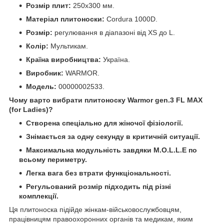
Розмір плит:
250х300 мм.
Матеріал плитоноски:
Cordura 1000D.
Розмір:
регулювання в діапазоні від XS до L.
Колір:
Мультикам.
Країна виробництва:
Україна.
Виробник:
WARMOR.
Модель:
00000002533.
Чому варто вибрати плитоноску Warmor gen.3 FL MAX
(for Ladies)?
Створена спеціально для жіночої фізіології.
Знімається за одну секунду в критичній ситуації.
Максимальна модульність завдяки M.O.L.L.E по
всьому периметру.
Легка вага без втрати функціональності.
Регульований розмір підходить під різні
комплекції.
Ця плитоноска підійде жінкам-військовослужбовцям,
працівницям правоохоронних органів та медикам, яким