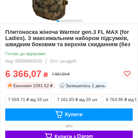
Плитоноска жіноча Warmor gen.3 FL MAX (for
Ladies). З максимальним набором підсумків,
швидким боковим та верхнім скиданням (без
Готово до відправки
Код: 00000002533
Опт і роздріб
6 366,07
₴
7 957,59 ₴
Економія
1591.52 ₴
Залишилось
1 день
7 559,71 ₴
від 10 шт.
7 161,83 ₴
від 20 шт.
6 763,95 ₴
від 5
Купити
або
Купити з