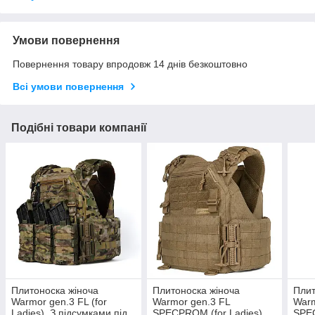
Умови повернення
Повернення товару впродовж 14 днів безкоштовно
Всі умови повернення
Подібні товари компанії
Плитоноска жіноча
Плитоноска жіноча
Плит
Warmor gen.3 FL (for
Warmor gen.3 FL
Warm
Ladies). З підсумками під
SPECPROM (for Ladies).
SPEC