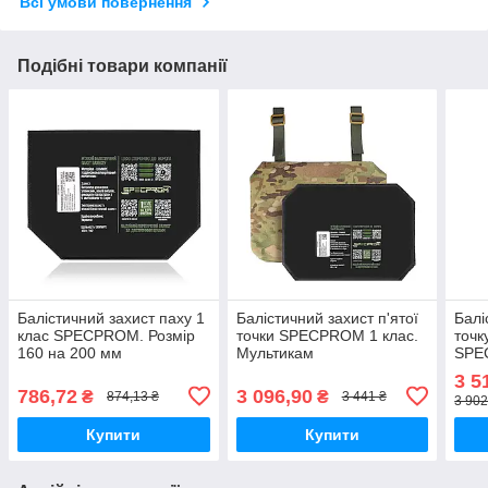
Всі умови повернення
Подібні товари компанії
Балістичний захист паху 1
Балістичний захист п'ятої
Балі
клас SPECPROM. Розмір
точки SPECPROM 1 клас.
точк
160 на 200 мм
Мультикам
SPE
3 5
786,72
3 096,90
₴
₴
874,13 ₴
3 441 ₴
3 902
Купити
Купити