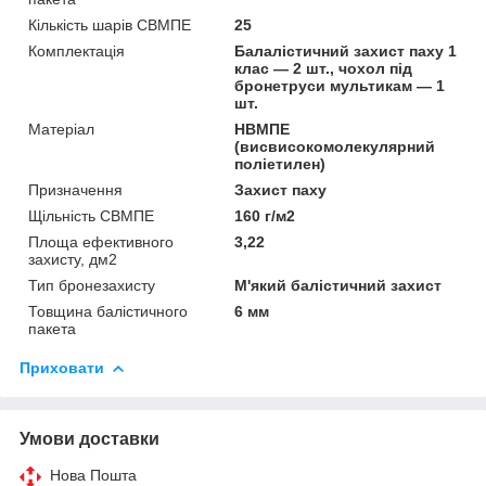
Кількість шарів СВМПЕ
25
Комплектація
Балалістичний захист паху 1
клас — 2 шт., чохол під
бронетруси мультикам — 1
шт.
Матеріал
НВМПЕ
(висвисокомолекулярний
поліетилен)
Призначення
Захист паху
Щільність СВМПЕ
160 г/м2
Площа ефективного
3,22
захисту, дм2
Тип бронезахисту
М'який балістичний захист
Товщина балістичного
6 мм
пакета
Приховати
Умови доставки
Нова Пошта