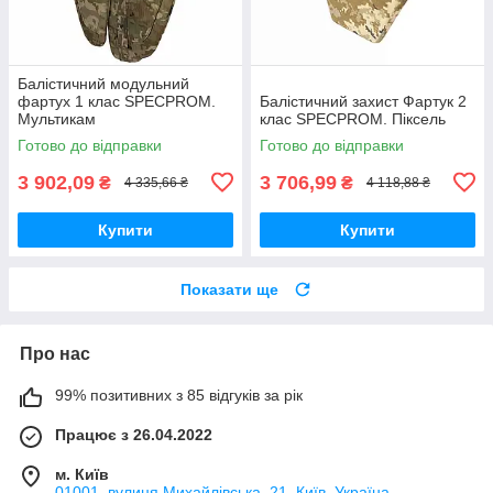
Балістичний модульний
фартух 1 клас SPECPROM.
Балістичний захист Фартук 2
Мультикам
клас SPECPROM. Піксель
Готово до відправки
Готово до відправки
3 902,09
3 706,99
₴
₴
4 335,66 ₴
4 118,88 ₴
Купити
Купити
Показати ще
Про нас
99% позитивних з 85 відгуків за рік
Працює з 26.04.2022
м. Київ
01001, вулиця Михайлівська, 21, Київ, Україна