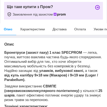
Що таке купити з Пром?
Замовлення під захистом
Опис
Характеристики
Доставка
Оплата
Умови п
Опис
Бронетруси (захист паху) 1 клас SPECPROM
— легка,
гнучка, життєво важлива частина будь-якого спорядження.
Оптимальний вибір для тих, хто хоче зберегти
максимальну мобільність без компромісів у безпеці.
Надійно захищає від
уламків, вибухової хвилі,
а також
від куль калібру 9×18 мм (Макаров) і 9×19 мм (Luger /
Parabellum).
Завдяки використанню
СВМПЕ
(сверхвисокомолекулярного поліетилену)
у кількості
25
шарів
, пакет ефективно поглинає енергію удару та знижує
ризик травм за перепоною.
Технічні характеристики: