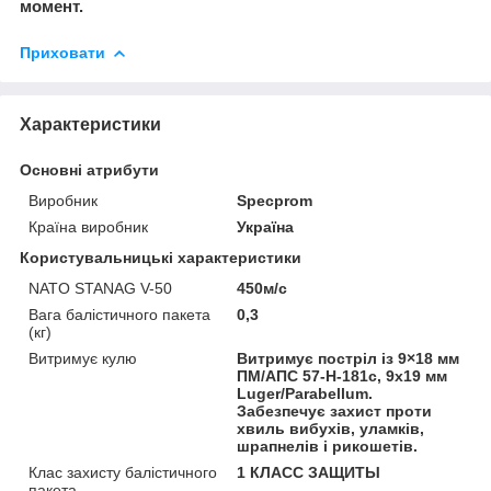
момент.
Приховати
Характеристики
Основні атрибути
Виробник
Specprom
Країна виробник
Україна
Користувальницькі характеристики
NATO STANAG V-50
450м/с
Вага балістичного пакета
0,3
(кг)
Витримує кулю
Витримує постріл із 9×18 мм
ПМ/АПС 57-Н-181с, 9х19 мм
Luger/Parabellum.
Забезпечує захист проти
хвиль вибухів, уламків,
шрапнелів і рикошетів.
Клас захисту балістичного
1 КЛАСС ЗАЩИТЫ
пакета