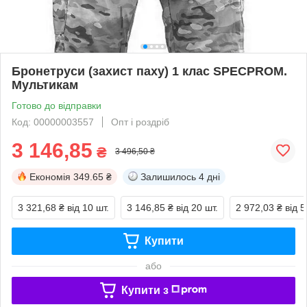
Бронетруси (захист паху) 1 клас SPECPROM.
Мультикам
Готово до відправки
Код: 00000003557
Опт і роздріб
3 146,85
₴
3 496,50 ₴
Економія
349.65 ₴
Залишилось
4 дні
3 321,68 ₴
від 10 шт.
3 146,85 ₴
від 20 шт.
2 972,03 ₴
від 5
Купити
або
Купити з