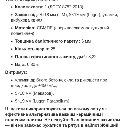
Клас захисту:
1 (ДСТУ 8782:2018)
Захист від:
9×18 мм (ПМ), 9×19 мм (Luger), уламки,
вибухова хвиля
Матеріал:
СВМПЕ (сверхвисокомолекулярний
поліетилен)
Товщина балістичного пакету
:
6 мм
Кількість шарів:
25
Площа ефективного захисту, дм²
:
3,22
Вага:
0,30 кг
Витримує:
уламки дрібного бетону, скла та рикошети при
швидкості до ±450 м/с.,
9×18 мм (Макаров),
9×19 мм (Luger, Parabellum).
Ці пакети використовуються по всьому світу як
ефективна альтернатива важким керамічним і
сталевим плитам. Не нехтуйте б
ал
істичним захистом
— він не заважає рухатися
та рятує в найпотрібніший