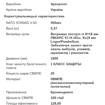
Виробник
Specprom
Країна виробник
Україна
Користувальницькі характеристики
NATO STANAG V-50
450м/с
Вага (кг)
5,37
Витримує кулю
Витримує постріл із 9×18 мм
ПМ/АПС 57-Н-181с, 9х19 мм
Luger/Parabellum.
Забезпечує захист проти
хвиль вибухів, уламків,
шрапнелів і рикошетів.
Довжина (мм)
1600
Клас захисту балістичного
1 КЛАСС ЗАЩИТЫ
пакета
Кількість шарів СВМПЕ
25
Матеріал
НВМПЕ
(висвисокомолекулярний
поліетилен)
Призначення
Бронеодеяло
Щільність СВМПЕ
160 г/м2
Площа ефективного
128,00