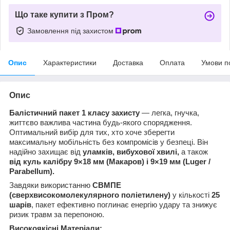
Що таке купити з Пром?
Замовлення під захистом
Опис
Характеристики
Доставка
Оплата
Умови п
Опис
Балістичний пакет 1 класу захисту
— легка, гнучка,
життєво важлива частина будь-якого спорядження.
Оптимальний вибір для тих, хто хоче зберегти
максимальну мобільність без компромісів у безпеці. Він
надійно захищає від
уламків, вибухової хвилі,
а також
від куль калібру 9×18 мм (Макаров) і 9×19 мм (Luger /
Parabellum).
Завдяки використанню
СВМПЕ
(сверхвисокомолекулярного поліетилену)
у кількості
25
шарів
, пакет ефективно поглинає енергію удару та знижує
ризик травм за перепоною.
Високоякісні Матеріали: