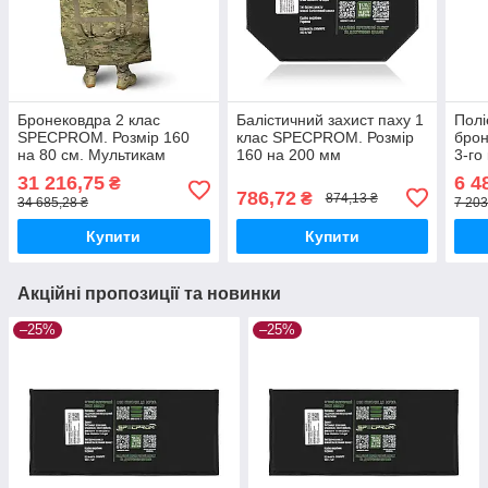
Бронековдра 2 клас
Балістичний захист паху 1
Полі
SPECPROM. Розмір 160
клас SPECPROM. Розмір
бро
на 80 см. Мультикам
160 на 200 мм
3-го 
Розм
31 216,75
6 4
₴
786,72
₴
874,13 ₴
34 685,28 ₴
7 203
Купити
Купити
Акційні пропозиції та новинки
–25%
–25%