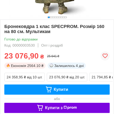
Бронековдра 1 клас SPECPROM. Розмір 160
на 80 см. Мультикам
Готово до відправки
Код: 00000003530
Опт і роздріб
23 076,90
₴
25 641 ₴
Економія
2564.10 ₴
Залишилось
4 дні
24 358,95 ₴
від 10 шт.
23 076,90 ₴
від 20 шт.
21 794,85 ₴
в
Купити
або
Купити з