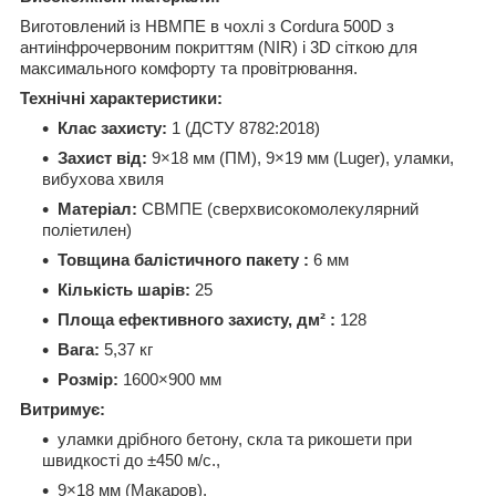
Виготовлений із НВМПЕ в чохлі з Cordura 500D з
антиінфрочервоним покриттям (NIR) і 3D сіткою для
максимального комфорту та провітрювання.
Технічні характеристики:
Клас захисту:
1 (ДСТУ 8782:2018)
Захист від:
9×18 мм (ПМ), 9×19 мм (Luger), уламки,
вибухова хвиля
Матеріал:
СВМПЕ (сверхвисокомолекулярний
поліетилен)
Товщина балістичного пакету
:
6 мм
Кількість шарів:
25
Площа ефективного захисту, дм²
:
128
Вага:
5,37 кг
Розмір:
1600×900 мм
Витримує:
уламки дрібного бетону, скла та рикошети при
швидкості до ±450 м/с.,
9×18 мм (Макаров),