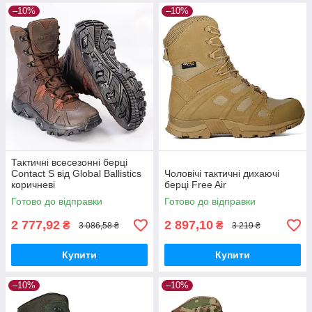
–10%
–10%
Тактичні всесезонні берці
Contact S від Global Ballistics
Чоловічі тактичні дихаючі
коричневі
берці Free Air
Готово до відправки
Готово до відправки
2 777,92
2 897,10
₴
₴
3 086,58 ₴
3 219 ₴
Купити
Купити
–10%
–10%