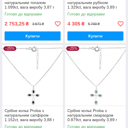
натуральним топазом
натуральним рубіном
1.099ct, вага виробу 3,87 г
1.329ct, вага виробу 3,89 г
(2167617) 450500 розмір
(2167624) 450500 розмір
Готово до відправки
Готово до відправки
2 753,25
4 305
₴
₴
3 671 ₴
5 740 ₴
Купити
Купити
–25%
–25%
Срібне кольє Proba з
Срібне кольє Proba з
натуральним сапфіром
натуральним смарагдом
1.152ct, вага виробу 3,88 г
0.879ct, вага виробу 3,89 г
(2167631) 450500 розмір
(2167655) 450500 розмір
Готово до відправки
Готово до відправки