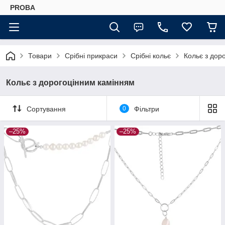
PROBA
Товари
Срібні прикраси
Срібні кольє
Кольє з дор
Кольє з дорогоцінним камінням
Сортування
0
Фільтри
–25%
–25%