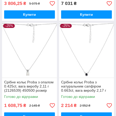
3 806,25
7 031
₴
₴
5 075 ₴
Купити
Купити
–25%
–25%
Срібне кольє Proba з опалом
Срібне кольє Proba з
0.425ct, вага виробу 2,11 г
натуральним сапфіром
(2126539) 450500 розмір
0.663ct, вага виробу 2,17 г
(2126614) 450500 розмір
Готово до відправки
Готово до відправки
1 608,75
2 214
₴
₴
2 145 ₴
2 952 ₴