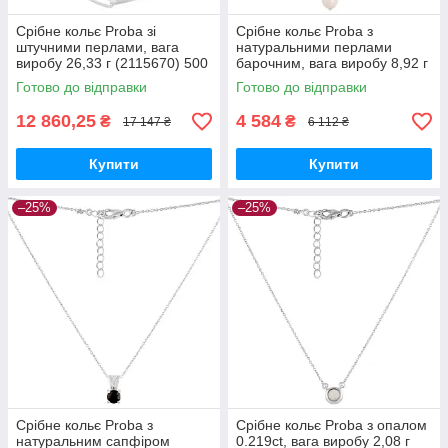
Срібне кольє Proba зі
Срібне кольє Proba з
штучними перлами, вага
натуральними перлами
виробу 26,33 г (2115670) 500
барочним, вага виробу 8,92 г
розмір
(2115687) 460510 розмір
Готово до відправки
Готово до відправки
12 860,25
4 584
₴
₴
17 147 ₴
6 112 ₴
Купити
Купити
–25%
–25%
Срібне кольє Proba з
Срібне кольє Proba з опалом
натуральним сапфіром
0.219ct, вага виробу 2,08 г