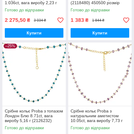
1.036ct, вага виробу 2,23 г
(2118480) 450500 розмір
(2118473) 450480 розмір
Готово до відправки
Готово до відправки
2 275,50
1 383
₴
₴
3 034 ₴
1 844 ₴
Купити
Купити
–25%
Срібне кольє Proba з топазом
Срібне кольє Proba з
Лондон Блю 8.71ct, вага
натуральним аметистом
виробу 5,16 г (2126232)
10.05ct, вага виробу 7,73 г
450500 розмір
(2126249) 450500 розмір
Готово до відправки
Готово до відправки