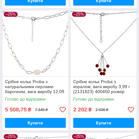
Купити
Купити
–25%
–25%
Срібне кольє Proba з
Срібне кольє Proba з
натуральними перлами
коралом, вага виробу 3,99 г
барочним, вага виробу 12,09
(2131823) 400450 розмір
г (2130192) 450500 розмір
Готово до відправки
Готово до відправки
5 508,75
2 202
₴
₴
7 345 ₴
2 936 ₴
Купити
Купити
–25%
–25%