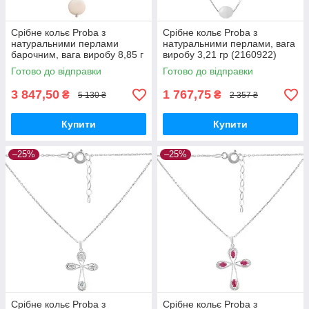
Срібне кольє Proba з
Срібне кольє Proba з
натуральними перлами
натуральними перлами, вага
барочним, вага виробу 8,85 г
виробу 3,21 гр (2160922)
(2152491) 450 розмір
450500 розмір
Готово до відправки
Готово до відправки
3 847,50
1 767,75
₴
₴
5 130 ₴
2 357 ₴
Купити
Купити
–25%
–25%
Срібне кольє Proba з
Срібне кольє Proba з