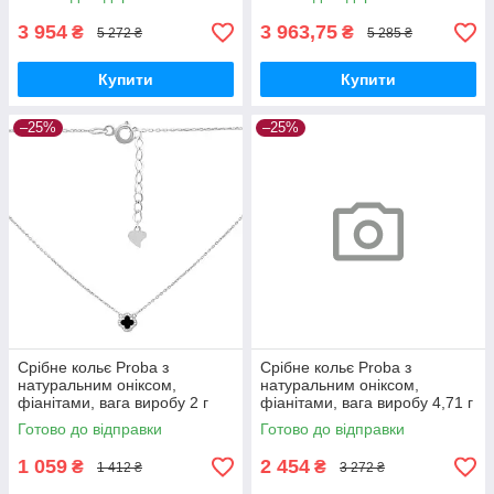
3 954
3 963,75
₴
₴
5 272 ₴
5 285 ₴
Купити
Купити
–25%
–25%
Срібне кольє Proba з
Срібне кольє Proba з
натуральним оніксом,
натуральним оніксом,
фіанітами, вага виробу 2 г
фіанітами, вага виробу 4,71 г
(2169659) 400450 розмір
(2169666) 450500 розмір
Готово до відправки
Готово до відправки
1 059
2 454
₴
₴
1 412 ₴
3 272 ₴