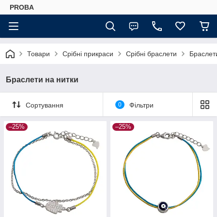
PROBA
Товари
Срібні прикраси
Срібні браслети
Браслет
Браслети на нитки
Сортування
0
Фільтри
–25%
–25%