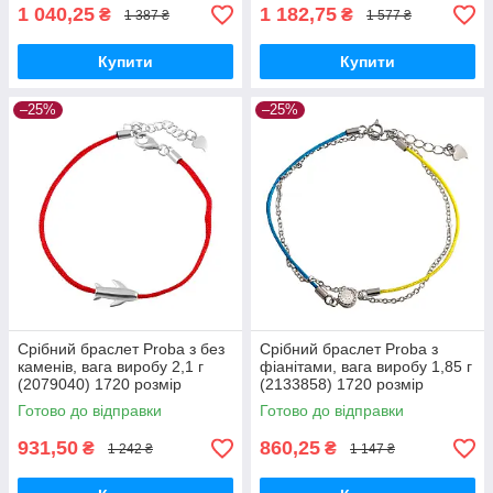
1 040,25
1 182,75
₴
₴
1 387 ₴
1 577 ₴
Купити
Купити
–25%
–25%
Срібний браслет Proba з без
Срібний браслет Proba з
каменів, вага виробу 2,1 г
фіанітами, вага виробу 1,85 г
(2079040) 1720 розмір
(2133858) 1720 розмір
Готово до відправки
Готово до відправки
931,50
860,25
₴
₴
1 242 ₴
1 147 ₴